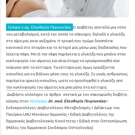
Γράφει η Δρ. Ελευθερία Πειρουνάκη
Ο Διαβήτης αποτελεί μια νόσο
του μεταβολισμού, κατά την οποία το σάκχαρο, δηλαδή η γλυκόζη
στο αίμα μας ειναι αυξημένη. Η τροφή που τρώμε διασπάται
κανονικά στο στομάχι και το έντερό μας μέσω μιας διαδικασίας που
λέγεται πέψη. Μετά την πέψη παράγεται η γλυκόζη που μπαίνει στην
κυκλοφορία του αίματος και είναι έτοιμη να χρησιμοποιηθεί σαν
ενέργεια από τα κύτταρα. Τα κύτταρα μας όμως χρειάζονται
ινσουλίνη για να βάλουν μέσα τους τη γλυκόζη. Σε υγιείς ανθρώπους
παράγεται αρκετή ινσουλίνη, ωστε να προσληφθεί η γλυκόζη από
την κυκλοφορία του αίματος και μπει μέσα στα κύτταρα.
Διαβάστε ολόκληρο το άρθρο σχετικά με τον σακχαρώδη διαβήτη
κύησης στον
σύνδεσμο
.
Dr. med. Ελευθερία Πειρουνάκη
▪️
Ενδοκρινολόγος-Διαβητολόγος-Μεταβολισμός ▪️ Διδάκτωρ του
Παν/μίου LMU Μονάχου Γερμανίας ▪️ Ειδική Διαβητολόγος της
Γερμανικής Διαβητολογικής Κοινότητας ▪️ Ειδική στην Οστεοπόρωση
(Μέλος του Γερμανικού Συνδέσμου Οστεολογίας)