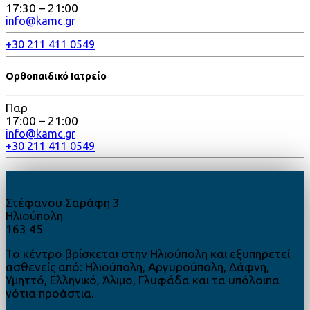
17:30 – 21:00
info@kamc.gr
+30 211 411 0549
Ορθοπαιδικό Ιατρείο
Παρ
17:00 – 21:00
info@kamc.gr
+30 211 411 0549
Στέφανου Σαράφη 3
Ηλιούπολη
163 45
Το κέντρο βρίσκεται στην Ηλιούπολη και εξυπηρετεί
ασθενείς από: Ηλιούπολη, Αργυρούπολη, Δάφνη,
Υμηττό, Ελληνικό, Άλιμο, Γλυφάδα και τα υπόλοιπα
νότια προάστια.