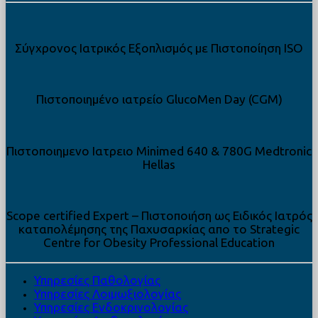
Σύγχρονος Ιατρικός Εξοπλισμός με Πιστοποίηση ISO
Πιστοποιημένο ιατρείο GlucoMen Day (CGM)
Πιστοποιημενο Ιατρειο Minimed 640 & 780G Medtronic
Hellas
Scope certified Expert – Πιστοποιήση ως Ειδικός Iατρός
καταπολέμησης της Παχυσαρκίας απο το Strategic
Centre for Obesity Professional Education
Υπηρεσίες Παθολογίας
Υπηρεσίες Λοιμωξιολογίας
Υπηρεσίες Ενδοκρινολογίας