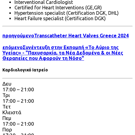
Interventional Cardiologist
Certified for Heart Interventions (GE,GR)
Hypertension specialist (Certification DGK, DHL)
Heart Failure specialist (Certification DGK)
προηγούμενο
Transcatheter Heart Valves Greece 2024
επόμενο
Συνέντευξη στην Εκπομπή «Το Αύριο της
Υγείας» - "Παχυσαρκία, τα Νέα Δεδομένα & οι Νέες
Θεραπείες που Αφορούν τη Νόσο"
Καρδιολογικό Ιατρείο
Δευ
17:00 – 21:00
Τρι
17:00 – 21:00
Τετ
Κλειστά
Πεμ
17:00 – 21:00
Παρ