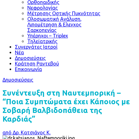
Ορθοπαιδικής
Νεφρολογίας
Μέτρησης Οστικής Πυκνότητας
Ολοσωματική Ανάλυση,
Λιπομέτρηση & Ελεγχος
Σαρκοπενίας
Υπέρηχοι – Triplex
Τηλεϊατρικής
Συνεργάτες Ιατροί
Νέα
Δημοσιεύσεις
Κράτηση Ραντεβού
Επικοινωνία
Δημοσιεύσεις
Συνέντευξη στη Ναυτεμπορική –
“Ποια Συμπτώματα έχει Κάποιος με
Σοβαρή Βαλβιδοπάθεια της
Καρδιάς”
από Δρ. Κατσιάνος Κ.