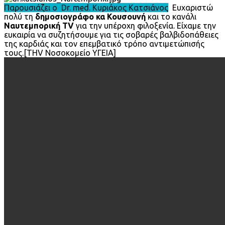
Παρουσιάζει ο Dr. med. Κυριάκος Κατσιάνος
Ευχαριστώ
πολύ τη
δημοσιογράφο κα Κουσουνή
και το κανάλι
Ναυτεμπορική TV
για την υπέροχη φιλοξενία. Είχαμε την
ευκαιρία να συζητήσουμε για τις σοβαρές βαλβιδοπάθειες
της καρδιάς και τον επεμβατικό τρόπο αντιμετώπισής
τους.[THV Νοσοκομείο ΥΓΕΙΑ]