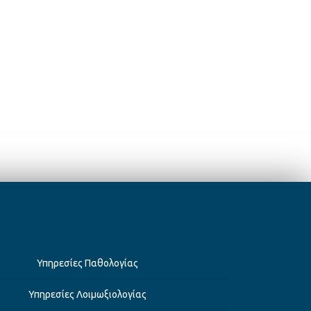
Παρ
17:00 – 21:00
info@kamc.gr
+30 211 411 0549
Υπηρεσίες Παθολογίας
Υπηρεσίες Λοιμωξιολογίας