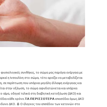
 Σε φυσιολογικές συνθήκες, το σώμα μας παράγει ενέργεια με
ρκεί η Ινσουλίνη στο σώμα, τότε αρχίζει να μεταβολίζεται
, σε περίπτωση που υπάρχει μεγάλη έλλειψη ενέργειας και
είται στην οξέωση, το σώμα αφυδατώνεται και υπάρχει
αίμα, οδηγεί τελικά στη διαβητική κετοξέωση (ΔΚΟ) και
εισόδια κάθε χρόνο.𝝩𝝖 𝝥𝝚𝝦𝝞𝝨𝝨𝝤𝝩𝝚𝝦𝝖 επεισόδια όμως ΔΚΟ
ίνδυνο ΔΚΟ. 🩸 Ο έλεγχος του επιπέδου των κετονών στο