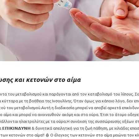
σης και κετονών στο αίμα
ποπροϊόντα του μεταβολισμού και παράγονται από τον καταβολισμό του λίπους.
ύτταρα με τη βοήθεια της Ινσουλίνης. Όταν όμως για κάποιο λόγο, δεν επα
ού του μεταβολισμού.Αυτή η διαδικασία μπορεί να αποβεί αρκετά επικίνδυνη
αίμα και μπορεί να ανιχνευθούν ακόμη και στα ούρα. Έτσι το άτομο οδηγ
λλονται ηλεκτρολύτες με τα ούρα.Η συνέχιση της συσσώρευσης οξέων στο 
ι μια 𝝚𝝥𝝞𝝟𝝞𝝢𝝙𝝪𝝢𝝜 & δυνητικά απειλητική για τη ζωή πάθηση, με χιλιάδες επ
ων κετονών στο αίμα!! 🩸 Ο έλεγχος των κετονών στο αίμα μειώνει τον κ