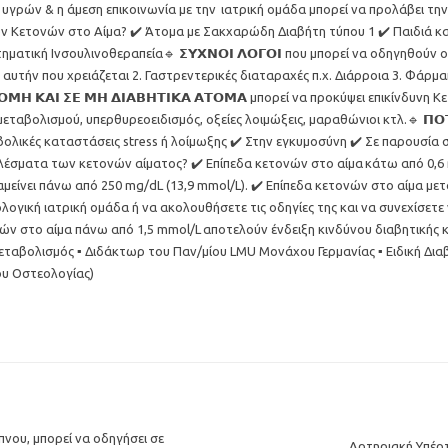
 υγρών & η άμεση επικοινωνία με την ιατρική ομάδα μπορεί να προλάβει την
ο των Κετονών στο Αίμα? ✔️ Άτομα με Σακχαρώδη Διαβήτη τύπου 1 ✔️ Παιδιά κ
τική Ινσουλινοθεραπεία🔹 𝝨𝝪𝝬𝝢𝝤𝝞 𝝠𝝤𝝘𝝤𝝞 που μπορεί να οδηγηθούν
 αυτήν που χρειάζεται 2. Γαστρεντερικές διαταραχές π.χ. Διάρροια 3. Φάρμα
 𝝟𝝖𝝞 𝝨𝝚 𝝡𝝜 𝝙𝝞𝝖𝝗𝝜𝝩𝝞𝝟𝝖 𝝖𝝩𝝤𝝡𝝖 μπορεί να προκύψει επικίνδυν
ταβολισμού, υπερθυρεοειδισμός, οξείες λοιμώξεις, μαραθώνιοι κτλ.🔹 𝝥𝝤𝝩𝝚
ερβολικές καταστάσεις stress ή λοίμωξης ✔️ Στην εγκυμοσύνη ✔️ Σε παρουσί
αποτελέσματα των κετονών αίματος? ✔️ Επίπεδα κετονών στο αίμα κάτω από 
είνει πάνω από 250 mg/dL (13,9 mmol/L). ✔️ Επίπεδα κετονών στο αίμα μετα
ιαβητολογική ιατρική ομάδα ή να ακολουθήσετε τις οδηγίες της και να συνεχίσ
ών στο αίμα πάνω από 1,5 mmol/L αποτελούν ένδειξη κινδύνου διαβητικής
αβολισμός ▪️ Διδάκτωρ του Παν/μίου LMU Μονάχου Γερμανίας ▪️ Ειδική Διαβ
ου Οστεολογίας)
νου, μπορεί να οδηγήσει σε
Αρτηριακή Υπέρτ