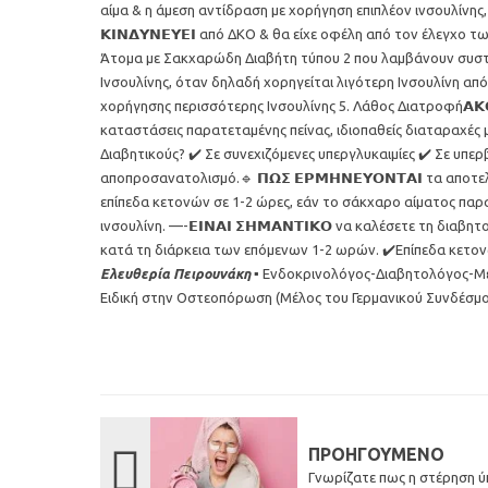
αίμα & η άμεση αντίδραση με χορήγηση επιπλέον ινσουλίνης,
𝝟𝝞𝝢𝝙𝝪𝝢𝝚𝝪𝝚𝝞 από ΔΚΟ & θα είχε οφέλη από τον έλεγχ
Άτομα με Σακχαρώδη Διαβήτη τύπου 2 που λαμβάνουν συστημα
Ινσουλίνης, όταν δηλαδή χορηγείται λιγότερη Ινσουλίνη από
χορήγησης περισσότερης Ινσουλίνης 5. Λάθος Διατροφή𝝖𝝟𝝤𝝡𝝜
καταστάσεις παρατεταμένης πείνας, ιδιοπαθείς διαταραχές με
Διαβητικούς? ✔️ Σε συνεχιζόμενες υπεργλυκαιμίες ✔️ Σε υπ
αποπροσανατολισμό.🔹 𝝥𝝮𝝨 𝝚𝝦𝝡𝝜𝝢𝝚𝝪𝝤𝝢𝝩𝝖𝝞 τα 
επίπεδα κετονών σε 1-2 ώρες, εάν το σάκχαρο αίματος παραμ
ινσουλίνη. —-𝝚𝝞𝝢𝝖𝝞 𝝨𝝜𝝡𝝖𝝢𝝩𝝞𝝟𝝤 να καλέσετε τη δ
κατά τη διάρκεια των επόμενων 1-2 ωρών. ✔️Επίπεδα κετον
Ελευθερία Πειρουνάκη
▪️ Ενδοκρινολόγος-Διαβητολόγος-Μετ
Ειδική στην Οστεοπόρωση (Μέλος του Γερμανικού Συνδέσμ
ΠΡΟΗΓΟΎΜΕΝΟ
Γνωρίζατε πως η στέρηση ύπ