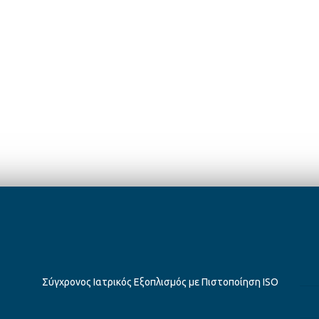
 και
Κλειστά
– 21:00
o@kamc.gr
Σαββατο και
Κλειστά
Κυριακή
 211 411 05 48
info@kamc.gr
+30 211 18 28 979
Σύγχρονος Ιατρικός Εξοπλισμός με Πιστοποίηση ISO