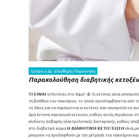
Γράφει η Δρ. Ελευθερία Πειρουνάκη
Παρακολούθηση διαβητικής κετοξέω
𝝩𝝞 𝝚𝝞𝝢𝝖𝝞 οι Κετόνες στο Αίμα? 🩸 Οι κετόνες είναι υ
τη βοήθεια του σακχάρου, το οποίο προσλαμβάνεται από τα κ
το λίπος και να παράγονται οι κετόνες σαν υποπροϊόντα αυτ
άρα έντονη παραγωγή κετονών, καθώς αυτές πηγαίνουν στο 
κίνδυνος σοβαρής ηλεκτρολυτικής διαταραχής, καθώς αποβά
στο διαβητικό κώμα.𝝜 𝝙𝝞𝝖𝝗𝝜𝝩𝝞𝝟𝝜 𝝟𝝚𝝩𝝤𝝣𝝚𝝮𝝨𝝜 είνα
μπορούν να προληφθούν με την μέτρηση του σακχάρου και τ