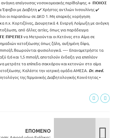
 ανάγκη επείγουσας νοσοκομειακής περίθαλψης.🔹 𝝥𝝤𝝞𝝤𝝨
αι Έφηβοι με Διαβήτη ✔️ Χρήστες αντλιών Ινσουλίνης ✔️
 ολοι οι παραπάνω σε ΔΚΟ 1. Μη επαρκής χορήγηση
κα π.χ. Κορτιζόνες, Διουρητικά 4. Ενεργή Λοίμωξη με ανάγκη
η Κετοξέωση, από άλλες αιτίες, όπως για παράδειγμα
 𝝥𝝦𝝚𝝥𝝚𝝞 να Μετριούνται οι Κετόνες στο Αίμα σε
α σημαδιών κετοξέωσης όπως ζάλη, αυξημένη δίψα,
0,6 mmol/L θεωρούνται φυσιολογικά. —- Επαναμετρήστε τα
ξύ 0,6 και 1,5 mmol/L αποτελούν ένδειξη για επιπλέον
ετε να μετράτε τα επίπεδα σακχάρου και κετονών στο αίμα
 κετοξέωσης. Καλέστε την ιατρική ομάδα ΑΜΕΣΑ.
Dr. med.
ητολόγος της Γερμανικής Διαβητολογικής Κοινότητας ▪️
ΕΠΌΜΕΝΟ
αση: Αφορά μόνο Ενήλικες;