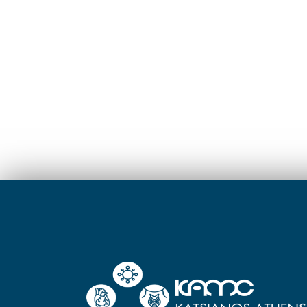
Σαββατο και
Κλειστά
Σαββατο
Κυριακή
Κυριακή
info@kamc.gr
inf
+30 211 411 05 49
+30