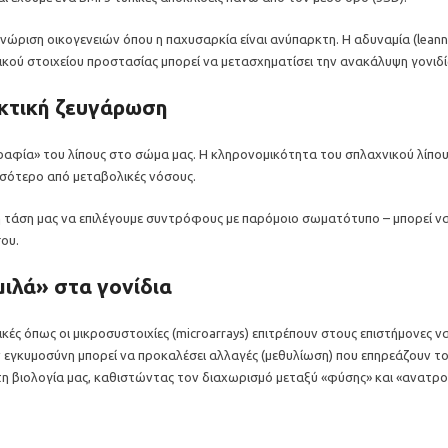
ριση οικογενειών όπου η παχυσαρκία είναι ανύπαρκτη. Η αδυναμία (leannes
ού στοιχείου προστασίας μπορεί να μετασχηματίσει την ανακάλυψη γονιδίω
εκτική ζευγάρωση
γραφία» του λίπους στο σώμα μας. Η κληρονομικότητα του σπλαχνικού λίπου
σσότερο από μεταβολικές νόσους.
– η τάση μας να επιλέγουμε συντρόφους με παρόμοιο σωματότυπο – μπορεί ν
σου.
μιλά» στα γονίδια
εχνικές όπως οι μικροσυστοιχίες (microarrays) επιτρέπουν στους επιστήμον
ν εγκυμοσύνη μπορεί να προκαλέσει αλλαγές (μεθυλίωση) που επηρεάζουν το
η βιολογία μας, καθιστώντας τον διαχωρισμό μεταξύ «φύσης» και «ανατρο