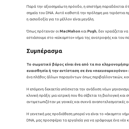
Παρά την αξιοσημείωτη πρόοδο, η επιστήμη παραδέχεται ότι 
σημεία του DNA. Αυτό καθιστά την πρόληψη μια τεράστια πρ
η αισιοδοξία για το μέλλον είναι μεγάλη.
Όπως πρότειναν οι
MacMahon
και
Pugh
, δεν χρειάζεται ν
εστιάσουμε στο «εύκαμπτο» νήμα της ανατροφής και του πε
Συμπέρασμα
Το σωματικό βάρος είναι ένα από τα πιο κληρονομήσι
ευαισθησία ή την αντίσταση σε ένα «παχυσαρκογόνο»
ένα πλήθος άλλων παραγόντων όπως περιβαλλοντικών, κο
Η επόμενη δεκαετία υπόσχεται την ανάδυση νέων μηχανισ
κλινική πράξη: μια ιατρική που θα σέβεται τη βιολογική κα
αντιμετωπιζόταν με γενικές και συχνά αναποτελεσματικές ο
Η γενετική μας προδιάθεση μπορεί να είναι το «άκαμπτο νήμ
DNA, μας προσφέρει τα εργαλεία για να γράψουμε ένα νέο κ