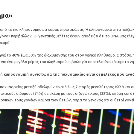
ήμα»
να από τα πιο κληρονομήσιμα χαρακτηριστικά μας. Η κληρονομικότητα παίζε
ο» περιβάλλον. Οι γενετικές μελέτες έχουν αποδείξει ότι το DNA μας ελέγ
ρεσμό.
ηγεί το 40% έως 50% της διακύμανσής του στον γενικό πληθυσμό. Ωστόσο,
για ένα μεγάλο μέρος του πληθυσμού, η βιολογία αποτελεί ένα «άκαμπτο νή
ή κληρονομική συνιστώσα της παχυσαρκίας είναι οι μελέτες που ανα
αχυσαρκίας μεταξύ αδελφών είναι 3 έως 7 φορές μεγαλύτερος αλλά και οι μ
ικούς διδύμους (74%) σε σχέση με τους διζυγωτικούς (32%), ακόμη και ότ
ογικών τους γονέων και όχι των θετών, παρά το γεγονός ότι οι θετοί γονε