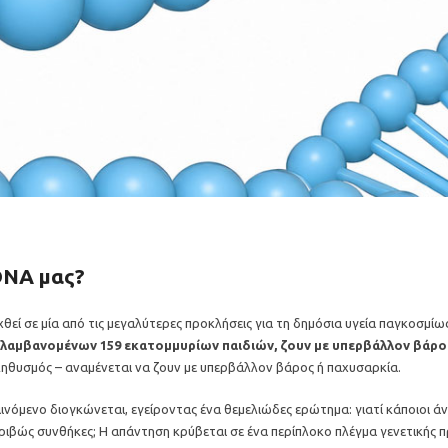
DNA μας?
ιχθεί σε μία από τις μεγαλύτερες προκλήσεις για τη δημόσια υγεία παγκοσμί
λαμβανομένων 159 εκατομμυρίων παιδιών, ζουν με υπερβάλλον βάρο
ηθυσμός – αναμένεται να ζουν με υπερβάλλον βάρος ή παχυσαρκία.
αινόμενο διογκώνεται, εγείροντας ένα θεμελιώδες ερώτημα: γιατί κάποιοι
κριβώς συνθήκες; Η απάντηση κρύβεται σε ένα περίπλοκο πλέγμα γενετικής π