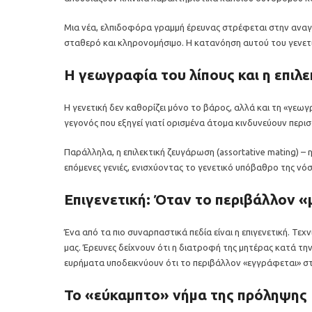
Μια νέα, ελπιδοφόρα γραμμή έρευνας στρέφεται στην αναγνώ
σταθερό και κληρονομήσιμο. Η κατανόηση αυτού του γενετικ
Η γεωγραφία του λίπους και η επιλ
Η γενετική δεν καθορίζει μόνο το βάρος, αλλά και τη «γεω
γεγονός που εξηγεί γιατί ορισμένα άτομα κινδυνεύουν περι
Παράλληλα, η επιλεκτική ζευγάρωση (assortative mating) 
επόμενες γενιές, ενισχύοντας το γενετικό υπόβαθρο της νό
Επιγενετική: Όταν το περιβάλλον «
Ένα από τα πιο συναρπαστικά πεδία είναι η επιγενετική. Τ
μας. Έρευνες δείχνουν ότι η διατροφή της μητέρας κατά τη
ευρήματα υποδεικνύουν ότι το περιβάλλον «εγγράφεται» στ
Το «εύκαμπτο» νήμα της πρόληψης