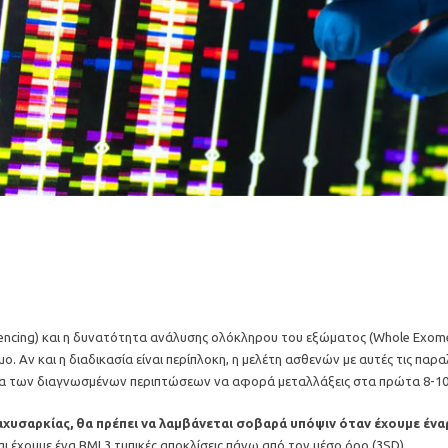
uencing) και η δυνατότητα ανάλυσης ολόκληρου του εξώματος (Whole Exome
ο. Αν και η διαδικασία είναι περίπλοκη, η μελέτη ασθενών με αυτές τις παρ
ητα των διαγνωσμένων περιπτώσεων να αφορά μεταλλάξεις στα πρώτα 8-10 
χυσαρκίας, θα πρέπει να λαμβάνεται σοβαρά υπόψιν όταν έχουμε έναρ
 έχουμε ένα BMI 3 τυπικές αποκλίσεις πάνω από τον μέσο όρο (3SD).