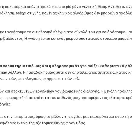
η παχυσαρκία σπάνια προκύπτει από μία μόνο γενετική θέση. Αντίθετα, είν
όκληση. Μέχρι στιγμής, κανένας κλινικός αλγόριθμος δεν μπορεί να προβλέψ
α κατανοήσουμε το αιτιολογικό πλέγμα στο σύνολό του για να δράσουμε. Επε
ριβάλλοντος. Η γνώση έστω και ενός μικρού συστατικού στοιχείου μπορεί 
μα χαρακτηριστικά μας και η κληρονομικότητα παίζει καθοριστικό 
 περιβάλλον
. Η παραδοχή όμως αυτή δεν αποτελεί απαραίτητα και καταδίκη
ινωνικών, ψυχολογικών, φαρμακευτικών κτλ.
μών και στοχευμένων εργαλείων γονιδιωματικής διαλογής. Η μεγάλη πρόκ
ι συμπεριφορική ιδιαιτερότητα του καθενός μας, προσφέροντας εξατομικευμέ
δηγίες.
α» στην ιστορία μας, όμως το μέλλον της υγείας μας παραμένει μια ανοιχτή
εφάλαιο: εκείνο της εξατομικευμένης φροντίδας.