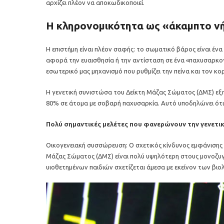
αρχίζει πλέον να αποκωδικοποιεί.
Η κληρονομικότητα ως «άκαμπτο ν
Η επιστήμη είναι πλέον σαφής: το σωματικό βάρος είναι έ
αφορά την ευαισθησία ή την αντίσταση σε ένα «παχυσαρκογόν
εσωτερικό μας μηχανισμό που ρυθμίζει την πείνα και τον κο
Η γενετική συνιστώσα του Δείκτη Μάζας Σώματος (ΔΜΣ) εξ
80% σε άτομα με σοβαρή παχυσαρκία. Αυτό υποδηλώνει ότι 
Πολύ σημαντικές μελέτες που φανερώνουν την γενετικ
Οικογενειακή συσσώρευση: Ο σχετικός κίνδυνος εμφάνισης π
Μάζας Σώματος (ΔΜΣ) είναι πολύ υψηλότερη στους μονοζυγωτ
υιοθετημένων παιδιών σχετίζεται άμεσα με εκείνον των βιολ