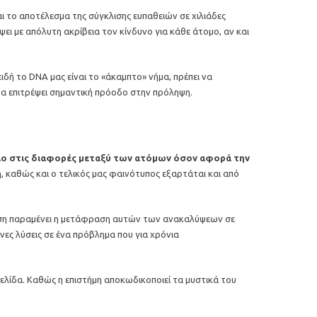
αι το αποτέλεσμα της σύγκλισης ευπαθειών σε χιλιάδες
ει με απόλυτη ακρίβεια τον κίνδυνο για κάθε άτομο, αν και
ιδή το DNA μας είναι το «άκαμπτο» νήμα, πρέπει να
να επιτρέψει σημαντική πρόοδο στην πρόληψη.
ρόλο στις διαφορές μεταξύ των ατόμων όσον αφορά την
, καθώς και ο τελικός μας φαινότυπος εξαρτάται και από
ληση παραμένει η μετάφραση αυτών των ανακαλύψεων σε
νες λύσεις σε ένα πρόβλημα που για χρόνια
 σελίδα. Καθώς η επιστήμη αποκωδικοποιεί τα μυστικά του